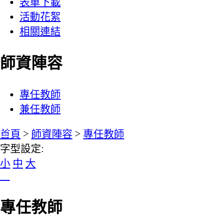
表單下載
活動花絮
相關連結
師資陣容
:::
專任教師
兼任教師
:::
:::
首頁
>
師資陣容
>
專任教師
字型設定:
小
中
大
專任教師