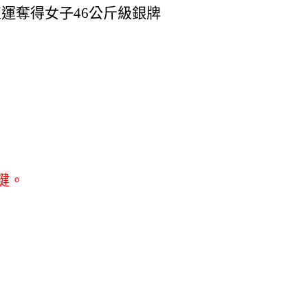
亞運奪得女子46公斤級銀牌
鍵。