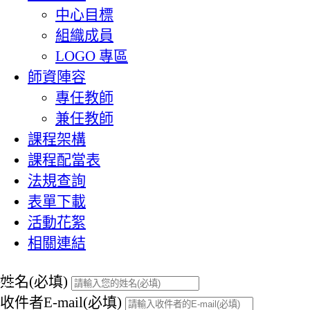
中心目標
組織成員
LOGO 專區
師資陣容
專任教師
兼任教師
課程架構
課程配當表
法規查詢
表單下載
活動花絮
相關連結
:::
姓名(必填)
收件者E-mail(必填)