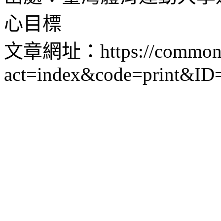
心目標
文章網址：https://common.nt
act=index&code=print&ID