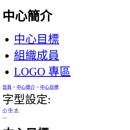
中心簡介
:::
中心目標
組織成員
LOGO 專區
:::
首頁
>
中心簡介
>
中心目標
字型設定:
小
中
大