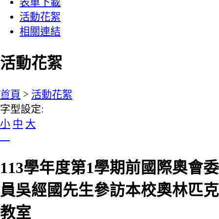
表單下載
活動花絮
相關連結
活動花絮
:::
首頁
>
活動花絮
字型設定:
小
中
大
113學年度第1學期前國際奧會委
員吳經國先生參訪本校奧林匹克
教室