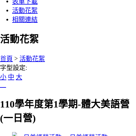
表單下載
活動花絮
相關連結
活動花絮
:::
首頁
>
活動花絮
字型設定:
小
中
大
110學年度第1學期-體大美語營
(一日營)